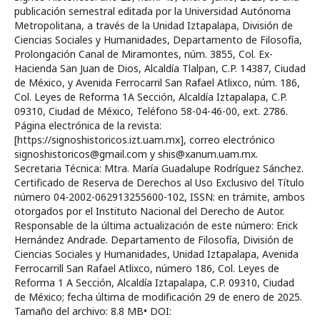
publicación semestral editada por la Universidad Autónoma
Metropolitana, a través de la Unidad Iztapalapa, División de
Ciencias Sociales y Humanidades, Departamento de Filosofía,
Prolongación Canal de Miramontes, núm. 3855, Col. Ex-
Hacienda San Juan de Dios, Alcaldía Tlalpan, C.P. 14387, Ciudad
de México, y Avenida Ferrocarril San Rafael Atlixco, núm. 186,
Col. Leyes de Reforma 1A Sección, Alcaldía Iztapalapa, C.P.
09310, Ciudad de México, Teléfono 58-04-46-00, ext. 2786.
Página electrónica de la revista:
[https://signoshistoricos.izt.uam.mx], correo electrónico
signoshistoricos@gmail.com y shis@xanum.uam.mx.
Secretaria Técnica: Mtra. María Guadalupe Rodríguez Sánchez.
Certificado de Reserva de Derechos al Uso Exclusivo del Título
número 04-2002-062913255600-102, ISSN: en trámite, ambos
otorgados por el Instituto Nacional del Derecho de Autor.
Responsable de la última actualización de este número: Erick
Hernández Andrade. Departamento de Filosofía, División de
Ciencias Sociales y Humanidades, Unidad Iztapalapa, Avenida
Ferrocarrill San Rafael Atlixco, número 186, Col. Leyes de
Reforma 1 A Sección, Alcaldía Iztapalapa, C.P. 09310, Ciudad
de México; fecha última de modificación 29 de enero de 2025.
Tamaño del archivo: 8.8 MB• DOI: