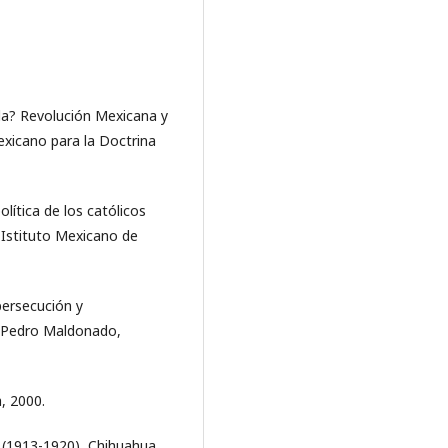
ida? Revolución Mexicana y
exicano para la Doctrina
lítica de los católicos
 Istituto Mexicano de
persecución y
P. Pedro Maldonado,
a, 2000.
ca (1913-1920), Chihuahua,