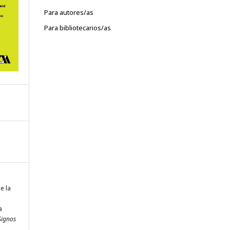
Para autores/as
Para bibliotecarios/as
e la
a
Signos