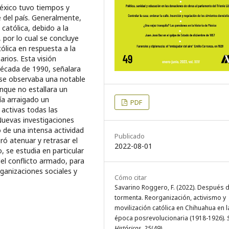
México tuvo tiempos y
 del país. Generalmente,
católica, debido a la
l, por lo cual se concluye
tólica en respuesta a la
arios. Esta visión
écada de 1990, señalara
, se observaba una notable
unque no estallara un
ía arraigado un
PDF
 activas todas las
 Nuevas investigaciones
 de una intensa actividad
Publicado
ró atenuar y retrasar el
2022-08-01
o, se estudia en particular
del conflicto armado, para
rganizaciones sociales y
Cómo citar
Savarino Roggero, F. (2022). Después d
tormenta. Reorganización, activismo y
movilización católica en Chihuahua en l
época posrevolucionaria (1918-1926).
Históricos
,
25
(49).