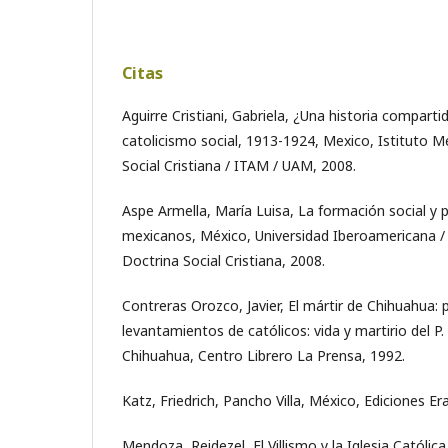
Citas
Aguirre Cristiani, Gabriela, ¿Una historia compart
catolicismo social, 1913-1924, Mexico, Istituto M
Social Cristiana / ITAM / UAM, 2008.
Aspe Armella, María Luisa, La formación social y po
mexicanos, México, Universidad Iberoamericana /
Doctrina Social Cristiana, 2008.
Contreras Orozco, Javier, El mártir de Chihuahua: 
levantamientos de católicos: vida y martirio del 
Chihuahua, Centro Librero La Prensa, 1992.
Katz, Friedrich, Pancho Villa, México, Ediciones Er
Mendoza, Reidezel, El Villismo y la Iglesia Católi