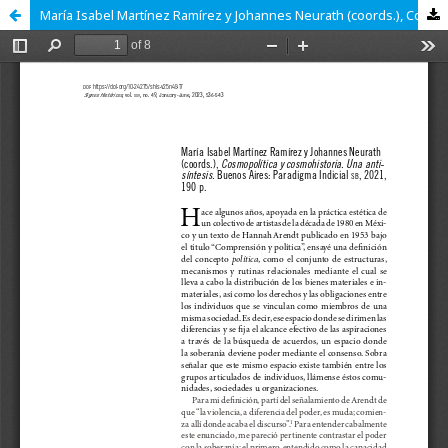
María Isabel Martínez Ramírez y Johannes Neurath (coords.), Cosmopolítica y cosmohistoria. Una anti-síntesis. Buenos Aires: Paradigma Indicial SB, 2021, 190 p.