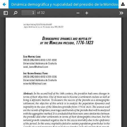
Dinámica demográfica y nupcialidad del presidio de la Monclova, 1776-1823