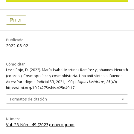
PDF
Publicado
2022-08-02
Cómo citar
Levin Rojo, D. (2022). María Isabel Martínez Ramírez y Johannes Neurath
(coords.), Cosmopolítica y cosmohistoria. Una anti-síntesis. Buenos
Aires: Paradigma Indicial SB, 2021, 190 p.
Signos Históricos
,
25
(49).
https://doi.org/10.24275/shis.v25n49.17
Formatos de citación
Número
Vol. 25 Núm. 49 (2023): enero-junio