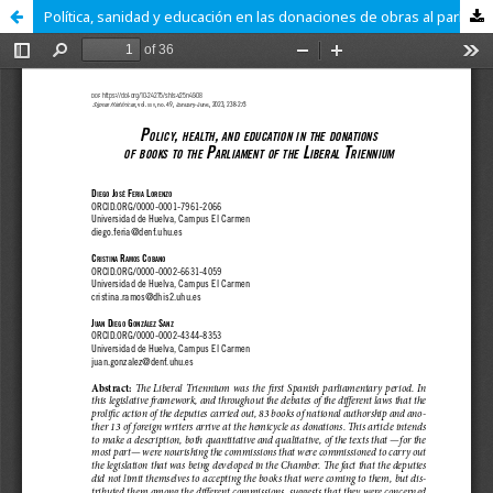
Política, sanidad y educación en las donaciones de obras al parlamento del Trienio Liberal