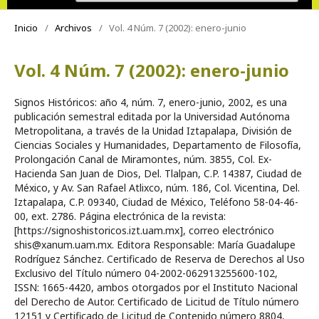
Inicio
/
Archivos
/
Vol. 4 Núm. 7 (2002): enero-junio
Vol. 4 Núm. 7 (2002): enero-junio
Signos Históricos: año 4, núm. 7, enero-junio, 2002, es una
publicación semestral editada por la Universidad Autónoma
Metropolitana, a través de la Unidad Iztapalapa, División de
Ciencias Sociales y Humanidades, Departamento de Filosofía,
Prolongación Canal de Miramontes, núm. 3855, Col. Ex-
Hacienda San Juan de Dios, Del. Tlalpan, C.P. 14387, Ciudad de
México, y Av. San Rafael Atlixco, núm. 186, Col. Vicentina, Del.
Iztapalapa, C.P. 09340, Ciudad de México, Teléfono 58-04-46-
00, ext. 2786. Página electrónica de la revista:
[https://signoshistoricos.izt.uam.mx], correo electrónico
shis@xanum.uam.mx. Editora Responsable: María Guadalupe
Rodríguez Sánchez. Certificado de Reserva de Derechos al Uso
Exclusivo del Título número 04-2002-062913255600-102,
ISSN: 1665-4420, ambos otorgados por el Instituto Nacional
del Derecho de Autor. Certificado de Licitud de Título número
12151 y Certificado de Licitud de Contenido número 8804,