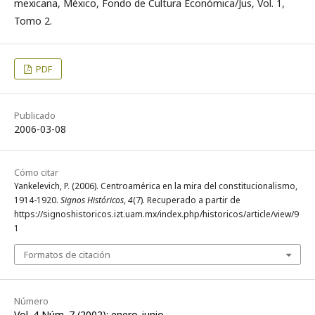
mexicana, México, Fondo de Cultura Económica/Jus, Vol. 1,
Tomo 2.
PDF
Publicado
2006-03-08
Cómo citar
Yankelevich, P. (2006). Centroamérica en la mira del constitucionalismo,
1914-1920.
Signos Históricos
,
4
(7). Recuperado a partir de
https://signoshistoricos.izt.uam.mx/index.php/historicos/article/view/9
1
Formatos de citación
Número
Vol. 4 Núm. 7 (2002): enero-junio