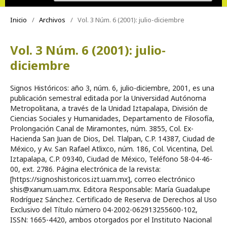
Inicio
/
Archivos
/
Vol. 3 Núm. 6 (2001): julio-diciembre
Vol. 3 Núm. 6 (2001): julio-
diciembre
Signos Históricos: año 3, núm. 6, julio-diciembre, 2001, es una
publicación semestral editada por la Universidad Autónoma
Metropolitana, a través de la Unidad Iztapalapa, División de
Ciencias Sociales y Humanidades, Departamento de Filosofía,
Prolongación Canal de Miramontes, núm. 3855, Col. Ex-
Hacienda San Juan de Dios, Del. Tlalpan, C.P. 14387, Ciudad de
México, y Av. San Rafael Atlixco, núm. 186, Col. Vicentina, Del.
Iztapalapa, C.P. 09340, Ciudad de México, Teléfono 58-04-46-
00, ext. 2786. Página electrónica de la revista:
[https://signoshistoricos.izt.uam.mx], correo electrónico
shis@xanum.uam.mx. Editora Responsable: María Guadalupe
Rodríguez Sánchez. Certificado de Reserva de Derechos al Uso
Exclusivo del Título número 04-2002-062913255600-102,
ISSN: 1665-4420, ambos otorgados por el Instituto Nacional