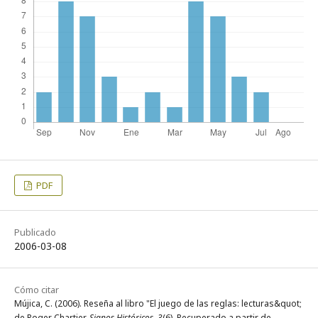
PDF
Publicado
2006-03-08
Cómo citar
Mújica, C. (2006). Reseña al libro "El juego de las reglas: lecturas&quot;
de Roger Chartier.
Signos Históricos
,
3
(6). Recuperado a partir de