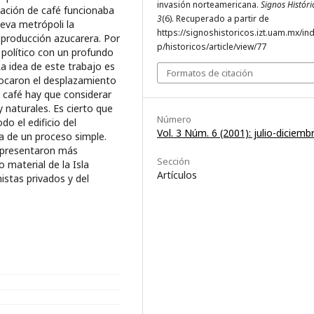
invasión norteamericana.
Signos Históri
tación de café funcionaba
3
(6). Recuperado a partir de
eva metrópoli la
https://signoshistoricos.izt.uam.mx/in
a producción azucarera. Por
p/historicos/article/view/77
 político con un profundo
a idea de este trabajo es
Formatos de citación
vocaron el desplazamiento
l café hay que considerar
y naturales. Es cierto que
Número
o el edificio del
Vol. 3 Núm. 6 (2001): julio-diciemb
ta de un proceso simple.
epresentaron más
Sección
 material de la Isla
Artículos
nistas privados y del