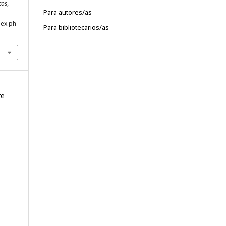
cos
,
Para autores/as
dex.ph
Para bibliotecarios/as
re