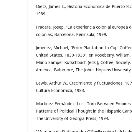
Dietz, James L., Historia económica de Puerto Ric
1989.
Fradera, Josep, “La experiencia colonial europea d
colonias, Barcelona, Península, 1999.
Jiménez, Michael, “From Plantation to Cup: Coffee
United States, 1830-1930”, en Roseberry, Willia
Mario Samper Kutschbach (eds.), Coffee, Society,
America, Baltimore, The Johns Hopkins University 
Lewis, Arthur W., Crecimiento y fluctuaciones, 1
Cultura Económica, 1983.
Martínez-Fernández, Luis, Torn Between Empires
Patterns of Political Thought in the Hispanic Car
The University of Georgia Press, 1994.
“Memoria de D. Alexandro O’Reylly sobre la Isla d