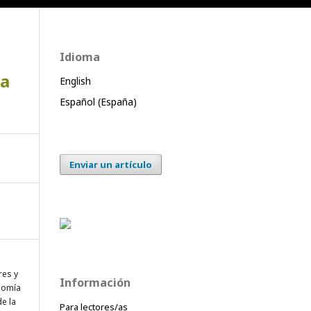
Idioma
ra
English
Español (España)
Enviar un artículo
res y
Información
onomía
e la
Para lectores/as