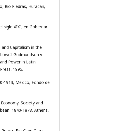
o, Río Piedras, Huracán,
el siglo XIX”, en Gobernar
 and Capitalism in the
m, Lowell Gudmundson y
 and Power in Latin
Press, 1995.
870-1913, México, Fondo de
: Economy, Society and
ibbean, 1840-1878, Athens,
e Puerto Rico”, en Caro