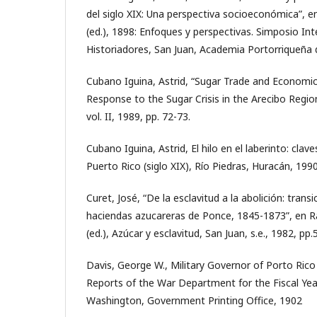
del siglo XIX: Una perspectiva socioeconómica”, en
(ed.), 1898: Enfoques y perspectivas. Simposio Int
Historiadores, San Juan, Academia Portorriqueña d
Cubano Iguina, Astrid, “Sugar Trade and Economic 
Response to the Sugar Crisis in the Arecibo Region
vol. II, 1989, pp. 72-73.
Cubano Iguina, Astrid, El hilo en el laberinto: clave
Puerto Rico (siglo XIX), Río Piedras, Huracán, 1990
Curet, José, “De la esclavitud a la abolición: tran
haciendas azucareras de Ponce, 1845-1873”, en 
(ed.), Azúcar y esclavitud, San Juan, s.e., 1982, pp.
Davis, George W., Military Governor of Porto Rico o
Reports of the War Department for the Fiscal Yea
Washington, Government Printing Office, 1902