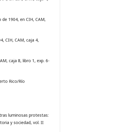
o de 1904, en CIH, CAM,
04, CIH, CAM, caja 4,
M, caja 8, libro 1, exp. 6-
erto Rico/Río
 otras luminosas protestas:
oria y sociedad, vol. II