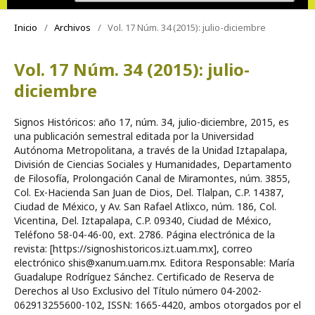
Inicio
/
Archivos
/
Vol. 17 Núm. 34 (2015): julio-diciembre
Vol. 17 Núm. 34 (2015): julio-
diciembre
Signos Históricos: año 17, núm. 34, julio-diciembre, 2015, es
una publicación semestral editada por la Universidad
Autónoma Metropolitana, a través de la Unidad Iztapalapa,
División de Ciencias Sociales y Humanidades, Departamento
de Filosofía, Prolongación Canal de Miramontes, núm. 3855,
Col. Ex-Hacienda San Juan de Dios, Del. Tlalpan, C.P. 14387,
Ciudad de México, y Av. San Rafael Atlixco, núm. 186, Col.
Vicentina, Del. Iztapalapa, C.P. 09340, Ciudad de México,
Teléfono 58-04-46-00, ext. 2786. Página electrónica de la
revista: [https://signoshistoricos.izt.uam.mx], correo
electrónico shis@xanum.uam.mx. Editora Responsable: María
Guadalupe Rodríguez Sánchez. Certificado de Reserva de
Derechos al Uso Exclusivo del Título número 04-2002-
062913255600-102, ISSN: 1665-4420, ambos otorgados por el