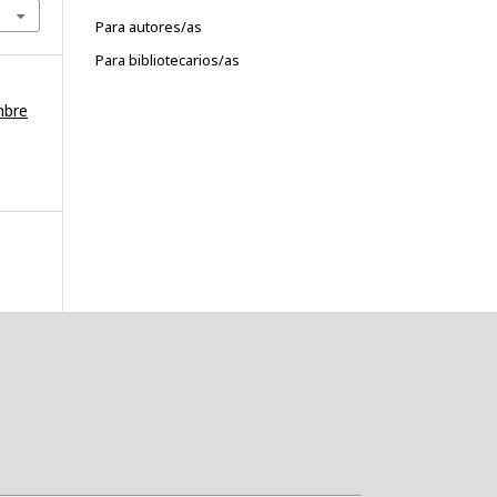
Para autores/as
Para bibliotecarios/as
mbre