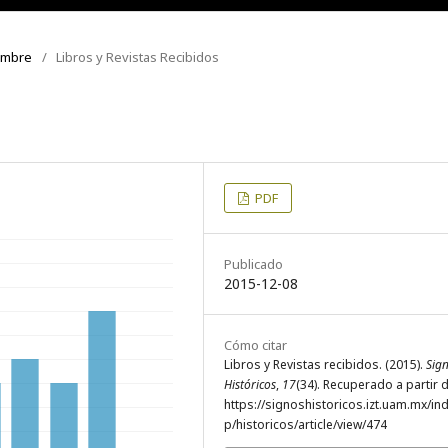
iembre
/
Libros y Revistas Recibidos
PDF
Publicado
2015-12-08
Cómo citar
Libros y Revistas recibidos. (2015).
Sig
Históricos
,
17
(34). Recuperado a partir 
https://signoshistoricos.izt.uam.mx/in
p/historicos/article/view/474