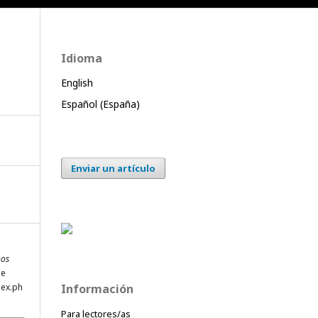
Idioma
English
Español (España)
Enviar un artículo
nos
de
dex.ph
Información
Para lectores/as