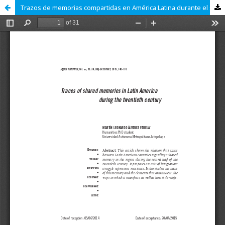
Trazos de memorias compartidas en América Latina durante el siglo XX