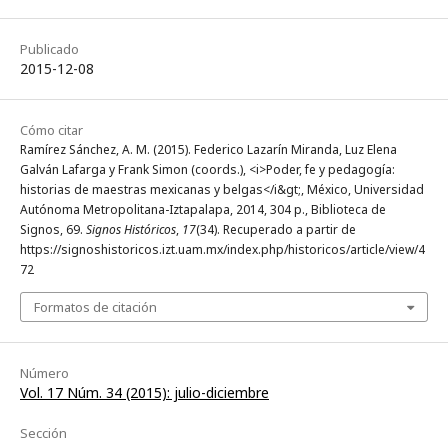
Publicado
2015-12-08
Cómo citar
Ramírez Sánchez, A. M. (2015). Federico Lazarín Miranda, Luz Elena
Galván Lafarga y Frank Simon (coords.), <i>Poder, fe y pedagogía:
historias de maestras mexicanas y belgas</i&gt;, México, Universidad
Autónoma Metropolitana-Iztapalapa, 2014, 304 p., Biblioteca de
Signos, 69.
Signos Históricos
,
17
(34). Recuperado a partir de
https://signoshistoricos.izt.uam.mx/index.php/historicos/article/view/4
72
Formatos de citación
Número
Vol. 17 Núm. 34 (2015): julio-diciembre
Sección