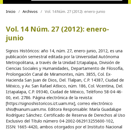
Inicio
/
Archivos
/
Vol. 14 Núm. 27 (2012): enero-junio
Vol. 14 Núm. 27 (2012): enero-
junio
Signos Históricos: año 14, núm. 27, enero-junio, 2012, es una
publicación semestral editada por la Universidad Autónoma
Metropolitana, a través de la Unidad Iztapalapa, División de
Ciencias Sociales y Humanidades, Departamento de Filosofía,
Prolongación Canal de Miramontes, núm. 3855, Col. Ex-
Hacienda San Juan de Dios, Del. Tlalpan, C.P. 14387, Ciudad de
México, y Av. San Rafael Atlixco, núm. 186, Col. Vicentina, Del.
Iztapalapa, C.P. 09340, Ciudad de México, Teléfono 58-04-46-
00, ext. 2786. Página electrónica de la revista:
[https://signoshistoricos.izt.uam.mx], correo electrónico
shis@xanum.uam.mx. Editora Responsable: María Guadalupe
Rodríguez Sánchez. Certificado de Reserva de Derechos al Uso
Exclusivo del Título número 04-2002-062913255600-102,
ISSN: 1665-4420, ambos otorgados por el Instituto Nacional