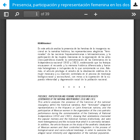
Presencia, participación y representación femenina en los dos Centenarios de la Independencia nacional (1910 y 1921)