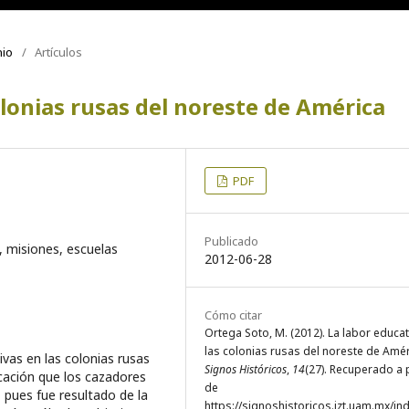
nio
/
Artículos
olonias rusas del noreste de América
PDF
Publicado
, misiones, escuelas
2012-06-28
Cómo citar
Ortega Soto, M. (2012). La labor educat
las colonias rusas del noreste de Amér
ivas en las colonias rusas
Signos Históricos
,
14
(27). Recuperado a p
cación que los cazadores
de
, pues fue resultado de la
https://signoshistoricos.izt.uam.mx/in