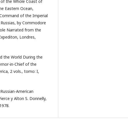
; of the Whole Coast of
the Eastern Ocean,
y Command of the Imperial
he Russias, by Commodore
hole Narrated from the
 Expediton, Londres,
nd the World During the
nor-in-Chief of the
ca, 2 vols., tomo: I,
e Russian-American
erce y Alton S. Donnelly,
1978.