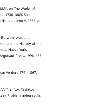
1885”, en The Works of
ska, 1730-1885, San
blishers, tomo V, 1886, p.
s Between Asia and
ia, and the History of the
ina, Nueva York,
 Argonaut Press, 1996, 456
skan Venture 1741-1867,
X VV)”, en V.A. Tashikov
zev. Problemi indeanistiki,