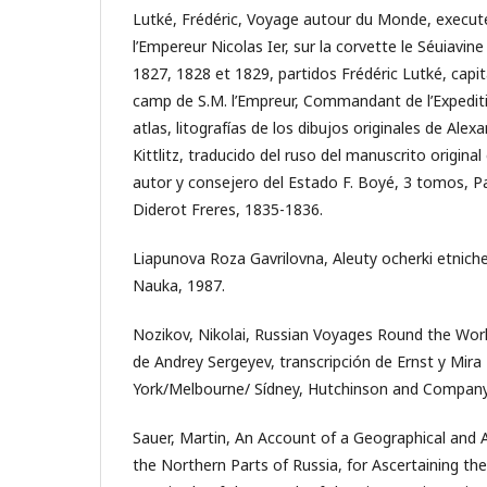
Lutké, Frédéric, Voyage autour du Monde, execut
l’Empereur Nicolas Ier, sur la corvette le Séuiavin
1827, 1828 et 1829, partidos Frédéric Lutké, capit
camp de S.M. l’Empreur, Commandant de l’Expediti
atlas, litografías de los dibujos originales de Alex
Kittlitz, traducido del ruso del manuscrito original
autor y consejero del Estado F. Boyé, 3 tomos, Par
Diderot Freres, 1835-1836.
Liapunova Roza Gavrilovna, Aleuty ocherki etniches
Nauka, 1987.
Nozikov, Nikolai, Russian Voyages Round the Worl
de Andrey Sergeyev, transcripción de Ernst y Mir
York/Melbourne/ Sídney, Hutchinson and Company 
Sauer, Martin, An Account of a Geographical and 
the Northern Parts of Russia, for Ascertaining th