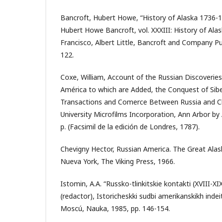
Bancroft, Hubert Howe, “History of Alaska 1736-
Hubert Howe Bancroft, vol. XXXIII: History of Ala
Francisco, Albert Little, Bancroft and Company Pu
122.
Coxe, William, Account of the Russian Discoverie
América to which are Added, the Conquest of Siber
Transactions and Comerce Between Russia and Ch
University Microfilms Incorporation, Ann Arbor by
p. (Facsimil de la edición de Londres, 1787).
Chevigny Hector, Russian America. The Great Ala
Nueva York, The Viking Press, 1966.
Istomin, A.A. “Russko-tlinkitskie kontakti (XVIII-XI
(redactor), Istoricheskki sudbi amerikanskikh indeit
Moscú, Nauka, 1985, pp. 146-154.