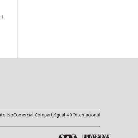
 1
to-NoComercial-CompartirIgual 4.0 Internacional