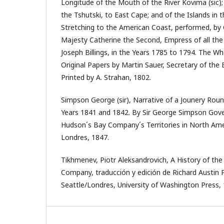
Longitude of the Mouth of the River Kovima (sic)
the Tshutski, to East Cape; and of the Islands in 
Stretching to the American Coast, performed, b
Majesty Catherine the Second, Empress of all t
Joseph Billings, in the Years 1785 to 1794. The W
Original Papers by Martin Sauer, Secretary of the
Printed by A. Strahan, 1802.
Simpson George (sir), Narrative of a Jounery Rou
Years 1841 and 1842. By Sir George Simpson Gover
Hudson´s Bay Company´s Territories in North Ameri
Londres, 1847.
Tikhmenev, Piotr Aleksandrovich, A History of th
Company, traducción y edición de Richard Austin Pi
Seattle/Londres, University of Washington Press, 