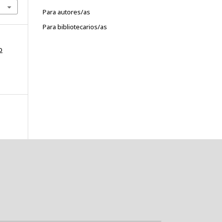
Para autores/as
Para bibliotecarios/as
o