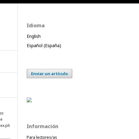
Idioma
English
Español (España)
Enviar un artículo
os
de
dex.ph
Información
Para lectores/as