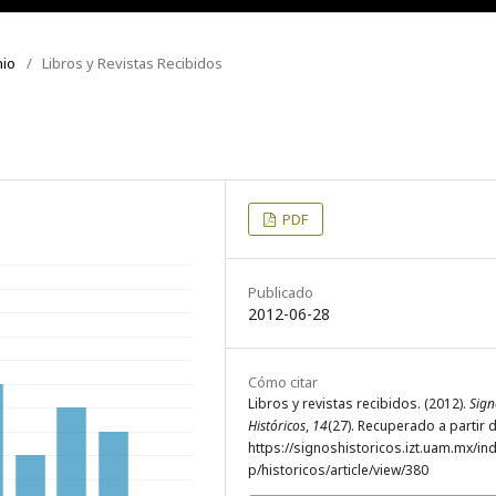
nio
/
Libros y Revistas Recibidos
PDF
Publicado
2012-06-28
Cómo citar
Libros y revistas recibidos. (2012).
Sign
Históricos
,
14
(27). Recuperado a partir 
https://signoshistoricos.izt.uam.mx/in
p/historicos/article/view/380