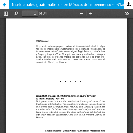
Intelectuales guatemaltecos en México: del movimiento <i>Claridad</i> al anti facismo, 1921-1939