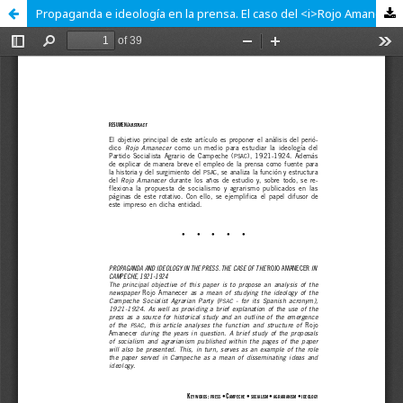
Propaganda e ideología en la prensa. El caso del <i>Rojo Amanecer</i> en Campeche, 1921-1924