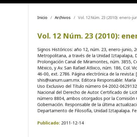
Inicio
/
Archivos
/
Vol. 12 Núm. 23 (2010): enero-ju
Vol. 12 Núm. 23 (2010): ene
Signos Históricos: año 12, núm. 23, enero-junio, 
Metropolitana, a través de la Unidad Iztapalapa, 
Prolongación Canal de Miramontes, núm. 3855, Col
México, y Av. San Rafael Atlixco, núm. 186, Col. V
46-00, ext. 2786. Página electrónica de la revista:
shis@xanum.uam.mx. Editora Responsable: María 
Uso Exclusivo del Título número 04-2002-0629132
Nacional del Derecho de Autor. Certificado de Lic
número 8804, ambos otorgados por la Comisión Cal
Gobernación. Responsable de la última actualiza
Departamento de Filosofía, Unidad Iztapalapa. Fe
Publicado:
2011-12-14