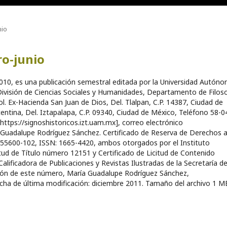
nio
ro-junio
2010, es una publicación semestral editada por la Universidad Autón
División de Ciencias Sociales y Humanidades, Departamento de Filoso
. Ex-Hacienda San Juan de Dios, Del. Tlalpan, C.P. 14387, Ciudad de
icentina, Del. Iztapalapa, C.P. 09340, Ciudad de México, Teléfono 58-0
 [https://signoshistoricos.izt.uam.mx], correo electrónico
Guadalupe Rodríguez Sánchez. Certificado de Reserva de Derechos a
55600-102, ISSN: 1665-4420, ambos otorgados por el Instituto
itud de Título número 12151 y Certificado de Licitud de Contenido
ificadora de Publicaciones y Revistas Ilustradas de la Secretaría d
ción de este número, María Guadalupe Rodríguez Sánchez,
cha de última modificación: diciembre 2011. Tamaño del archivo 1 M