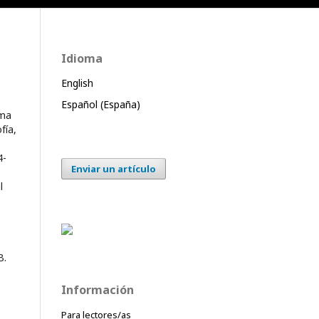
Idioma
English
Español (España)
oma
fía,
4-
Enviar un artículo
l
e
B.
Información
Para lectores/as