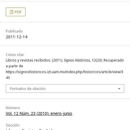
PDF
Publicado
2011-12-14
Cómo citar
Libros y revistas recibidos. (2011).
Signos Históricos
,
12
(23). Recuperado
a partir de
https://signoshistoricos.izt.uam.mx/index.php/historicos/article/view/3
43
Formatos de citación
Número
Vol. 12 Núm. 23 (2010): enero-junio
Sección