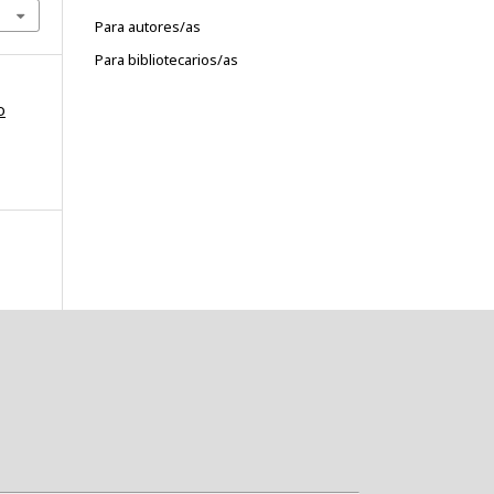
Para autores/as
Para bibliotecarios/as
o