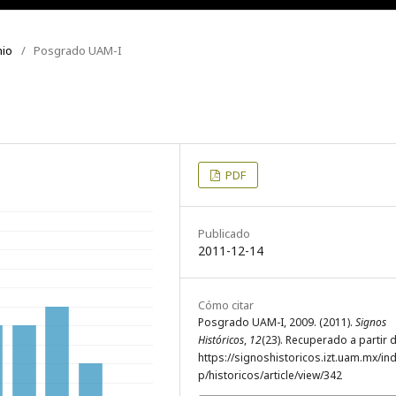
nio
/
Posgrado UAM-I
PDF
Publicado
2011-12-14
Cómo citar
Posgrado UAM-I, 2009. (2011).
Signos
Históricos
,
12
(23). Recuperado a partir 
https://signoshistoricos.izt.uam.mx/in
p/historicos/article/view/342