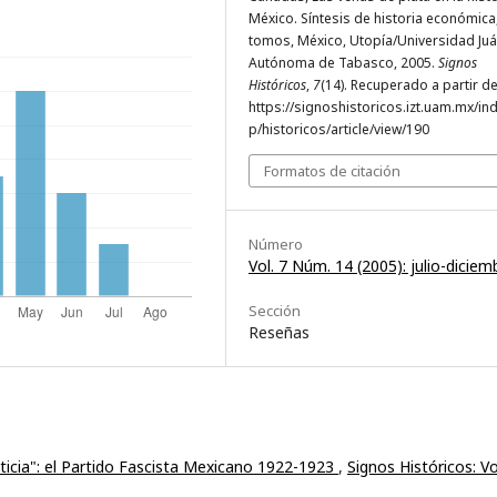
México. Síntesis de historia económica
tomos, México, Utopía/Universidad Juá
Autónoma de Tabasco, 2005.
Signos
Históricos
,
7
(14). Recuperado a partir d
https://signoshistoricos.izt.uam.mx/in
p/historicos/article/view/190
Formatos de citación
Número
Vol. 7 Núm. 14 (2005): julio-diciem
Sección
Reseñas
ticia": el Partido Fascista Mexicano 1922-1923
,
Signos Históricos: Vo