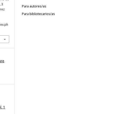
, 3
Para autores/as
rez
Para bibliotecarios/as
e
dex.ph
bre
l. 1