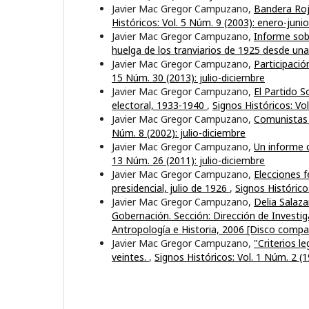
Javier Mac Gregor Campuzano,
Bandera Roj
Históricos: Vol. 5 Núm. 9 (2003): enero-junio
Javier Mac Gregor Campuzano,
Informe sobr
huelga de los tranviarios de 1925 desde u
Javier Mac Gregor Campuzano,
Participaci
15 Núm. 30 (2013): julio-diciembre
Javier Mac Gregor Campuzano,
El Partido S
electoral, 1933-1940
,
Signos Históricos: Vol
Javier Mac Gregor Campuzano,
Comunistas e
Núm. 8 (2002): julio-diciembre
Javier Mac Gregor Campuzano,
Un informe c
13 Núm. 26 (2011): julio-diciembre
Javier Mac Gregor Campuzano,
Elecciones f
presidencial, julio de 1926
,
Signos Histórico
Javier Mac Gregor Campuzano,
Delia Salaza
Gobernación. Sección: Dirección de Investig
Antropología e Historia, 2006 [Disco compa
Javier Mac Gregor Campuzano,
"Criterios l
veintes.
,
Signos Históricos: Vol. 1 Núm. 2 (1