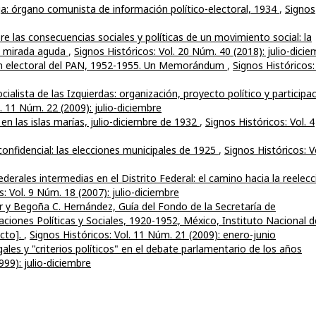
a: órgano comunista de información político-electoral, 1934
,
Signos
e las consecuencias sociales y políticas de un movimiento social: la
na mirada aguda
,
Signos Históricos: Vol. 20 Núm. 40 (2018): julio-dici
ón electoral del PAN, 1952-1955. Un Memorándum
,
Signos Históricos:
ocialista de las Izquierdas: organización, proyecto político y participa
. 11 Núm. 22 (2009): julio-diciembre
n las islas marías, julio-diciembre de 1932
,
Signos Históricos: Vol. 4
onfidencial: las elecciones municipales de 1925
,
Signos Históricos: V
ederales intermedias en el Distrito Federal: el camino hacia la reelecc
s: Vol. 9 Núm. 18 (2007): julio-diciembre
r y Begoña C. Hernández, Guía del Fondo de la Secretaría de
aciones Políticas y Sociales, 1920-1952, México, Instituto Nacional d
cto].
,
Signos Históricos: Vol. 11 Núm. 21 (2009): enero-junio
egales y "criterios políticos" en el debate parlamentario de los años
999): julio-diciembre