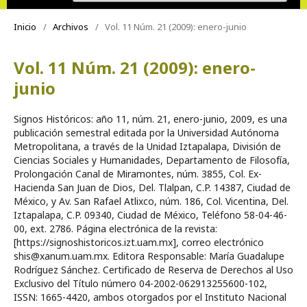
Inicio
/
Archivos
/
Vol. 11 Núm. 21 (2009): enero-junio
Vol. 11 Núm. 21 (2009): enero-
junio
Signos Históricos: año 11, núm. 21, enero-junio, 2009, es una
publicación semestral editada por la Universidad Autónoma
Metropolitana, a través de la Unidad Iztapalapa, División de
Ciencias Sociales y Humanidades, Departamento de Filosofía,
Prolongación Canal de Miramontes, núm. 3855, Col. Ex-
Hacienda San Juan de Dios, Del. Tlalpan, C.P. 14387, Ciudad de
México, y Av. San Rafael Atlixco, núm. 186, Col. Vicentina, Del.
Iztapalapa, C.P. 09340, Ciudad de México, Teléfono 58-04-46-
00, ext. 2786. Página electrónica de la revista:
[https://signoshistoricos.izt.uam.mx], correo electrónico
shis@xanum.uam.mx. Editora Responsable: María Guadalupe
Rodríguez Sánchez. Certificado de Reserva de Derechos al Uso
Exclusivo del Título número 04-2002-062913255600-102,
ISSN: 1665-4420, ambos otorgados por el Instituto Nacional