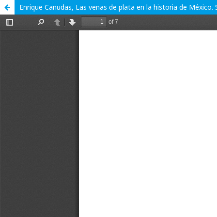
Enrique Canudas, Las venas de plata en la historia de México