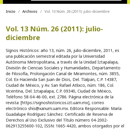
Inicio
/
Archivos
/
Vol. 13 Núm. 26 (2011): julio-diciembre
Vol. 13 Núm. 26 (2011): julio-
diciembre
Signos Históricos: año 13, núm. 26, julio-diciembre, 2011, es
una publicación semestral editada por la Universidad
Autónoma Metropolitana, a través de la Unidad Iztapalapa,
División de Ciencias Sociales y Humanidades, Departamento
de Filosofía, Prolongación Canal de Miramontes, núm. 3855,
Col. Ex-Hacienda San Juan de Dios, Del. Tlalpan, C.P. 14387,
Ciudad de México, y Av. San Rafael Atlixco, núm. 186, Col.
Vicentina, Del. Iztapalapa, C.P. 09340, Ciudad de México,
Teléfono 58-04-46-00, ext. 2786. Página electrónica de la
revista: [https://signoshistoricos.izt.uam.mx], correo
electrónico shis@xanum.uam.mx. Editora Responsable: María
Guadalupe Rodríguez Sánchez. Certificado de Reserva de
Derechos al Uso Exclusivo del Título número 04-2002-
062913255600-102, ISSN: 1665-4420, ambos otorgados por el