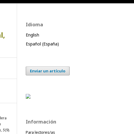
Idioma
l,
English
Español (España)
Enviar un artículo
dera
Información
n
s
,
5
(9).
Para lectores/as