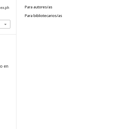
Para autores/as
dex.ph
Para bibliotecarios/as
mo en