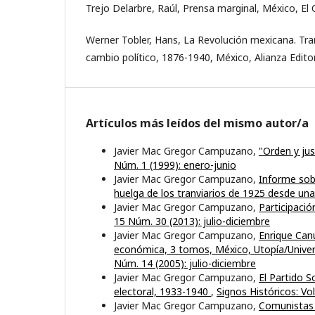
Trejo Delarbre, Raúl, Prensa marginal, México, El C
Werner Tobler, Hans, La Revolución mexicana. Tra
cambio político, 1876-1940, México, Alianza Editor
Artículos más leídos del mismo autor/a
Javier Mac Gregor Campuzano,
"Orden y jus
Núm. 1 (1999): enero-junio
Javier Mac Gregor Campuzano,
Informe sobr
huelga de los tranviarios de 1925 desde u
Javier Mac Gregor Campuzano,
Participaci
15 Núm. 30 (2013): julio-diciembre
Javier Mac Gregor Campuzano,
Enrique Canu
económica, 3 tomos, México, Utopía/Unive
Núm. 14 (2005): julio-diciembre
Javier Mac Gregor Campuzano,
El Partido S
electoral, 1933-1940
,
Signos Históricos: Vol
Javier Mac Gregor Campuzano,
Comunistas e