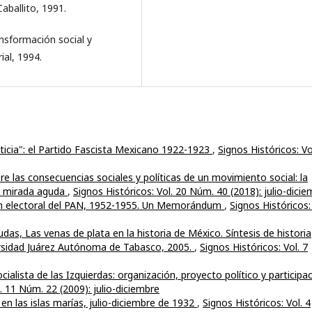
aballito, 1991.
nsformación social y
ial, 1994.
ticia": el Partido Fascista Mexicano 1922-1923
,
Signos Históricos: Vo
e las consecuencias sociales y políticas de un movimiento social: la
na mirada aguda
,
Signos Históricos: Vol. 20 Núm. 40 (2018): julio-dici
ón electoral del PAN, 1952-1955. Un Memorándum
,
Signos Históricos:
das, Las venas de plata en la historia de México. Síntesis de historia
rsidad Juárez Autónoma de Tabasco, 2005.
,
Signos Históricos: Vol. 7
ocialista de las Izquierdas: organización, proyecto político y participa
. 11 Núm. 22 (2009): julio-diciembre
n las islas marías, julio-diciembre de 1932
,
Signos Históricos: Vol. 4