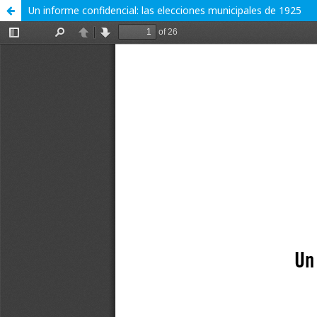
Un informe confidencial: las elecciones municipales de 1925