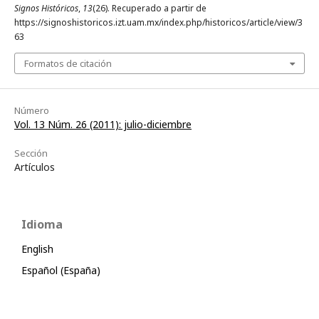
Signos Históricos
,
13
(26). Recuperado a partir de
https://signoshistoricos.izt.uam.mx/index.php/historicos/article/view/3
63
Formatos de citación
Número
Vol. 13 Núm. 26 (2011): julio-diciembre
Sección
Artículos
Idioma
English
Español (España)