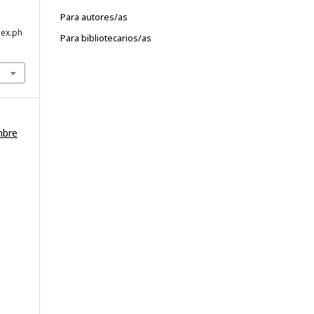
Para autores/as
dex.ph
Para bibliotecarios/as
mbre