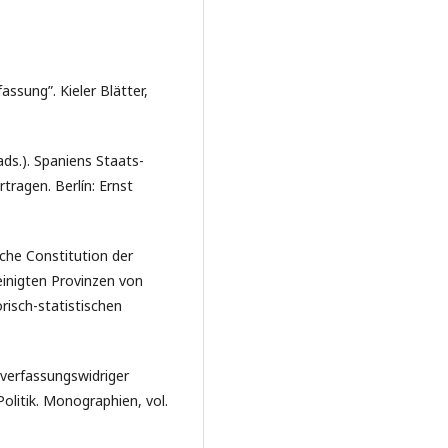
assung”. Kieler Blätter,
ads.). Spaniens Staats-
tragen. Berlín: Ernst
sche Constitution der
einigten Provinzen von
risch-statistischen
 verfassungswidriger
olitik. Monographien, vol.