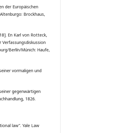
onen der Europäischen
g/Altenburgo: Brockhaus,
18]. En Karl von Rotteck,
r Verfassungsdiskussion
burg/Berlín/Múnich: Haufe,
seiner vormaligen und
 seiner gegenwärtigen
uchhandlung, 1826.
tional law”. Yale Law