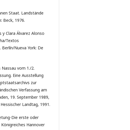
änen Staat. Landstände
: Beck, 1976.
 y Clara Álvarez Alonso
nha/Textos
. Berlín/Nueva York: De
s Nassau vom 1./2.
ssung. Eine Ausstellung
ptstaatsarchivs zur
tändischen Verfassung am
aden, 19. September 1989,
 Hessischer Landtag, 1991.
etung-Die erste oder
 Königreiches Hannover