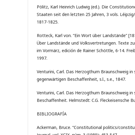
Pölitz, Karl Heinrich Ludwig (ed.). Die Constituti
Staaten seit den letzten 25 Jahren, 3 vols. Léipzi
1817-1825.
Rotteck, Karl von. “Ein Wort über Landstände” [18
Über Landstände und Volksvertretungen. Texte zu
im Vormärz, edición de Rainer Schöttle, 6-14. Frei
1997.
Venturini, Carl. Das Herzogthum Braunschweig in 
gegenwärtigen Beschaffenheit, s.l., s.e., 1847.
Venturini, Carl. Das Herzogthum Braunschweig in
Beschaffenheit. Helmstedt: C.G. Fleckeisensche B
BIBLIOGRAFÍA
Ackerman, Bruce. “Constitutional politics/constitu
Journal, vol. XCIX, núm. 3 (1989): 453-547.