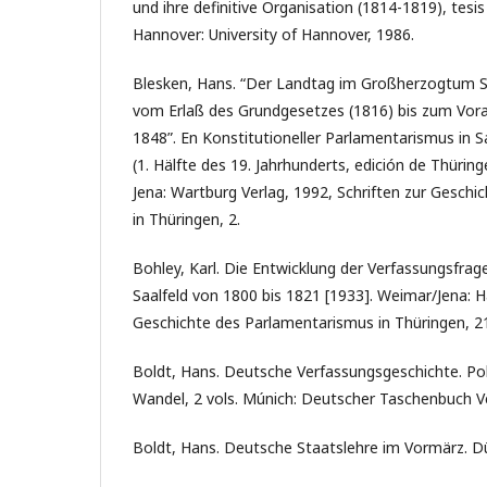
und ihre definitive Organisation (1814-1819), tesi
Hannover: University of Hannover, 1986.
Blesken, Hans. “Der Landtag im Großherzogtum 
vom Erlaß des Grundgesetzes (1816) bis zum Vor
1848”. En Konstitutioneller Parlamentarismus in
(1. Hälfte des 19. Jahrhunderts, edición de Thüring
Jena: Wartburg Verlag, 1992, Schriften zur Gesch
in Thüringen, 2.
Bohley, Karl. Die Entwicklung der Verfassungsfrag
Saalfeld von 1800 bis 1821 [1933]. Weimar/Jena: Ha
Geschichte des Parlamentarismus in Thüringen, 2
Boldt, Hans. Deutsche Verfassungsgeschichte. Poli
Wandel, 2 vols. Múnich: Deutscher Taschenbuch Ve
Boldt, Hans. Deutsche Staatslehre im Vormärz. Dü