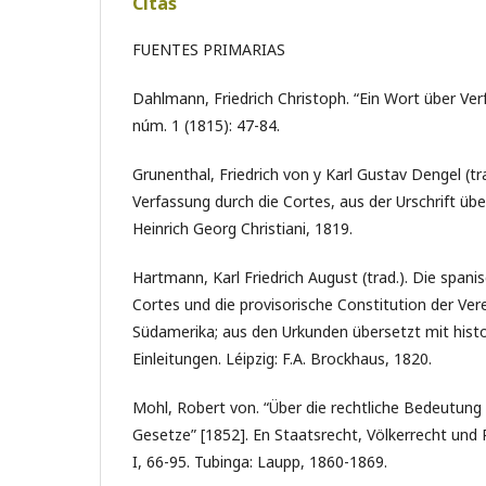
Citas
FUENTES PRIMARIAS
Dahlmann, Friedrich Christoph. “Ein Wort über Verf
núm. 1 (1815): 47-84.
Grunenthal, Friedrich von y Karl Gustav Dengel (tr
Verfassung durch die Cortes, aus der Urschrift über
Heinrich Georg Christiani, 1819.
Hartmann, Karl Friedrich August (trad.). Die spani
Cortes und die provisorische Constitution der Ver
Südamerika; aus den Urkunden übersetzt mit histo
Einleitungen. Léipzig: F.A. Brockhaus, 1820.
Mohl, Robert von. “Über die rechtliche Bedeutung
Gesetze” [1852]. En Staatsrecht, Völkerrecht und P
I, 66-95. Tubinga: Laupp, 1860-1869.