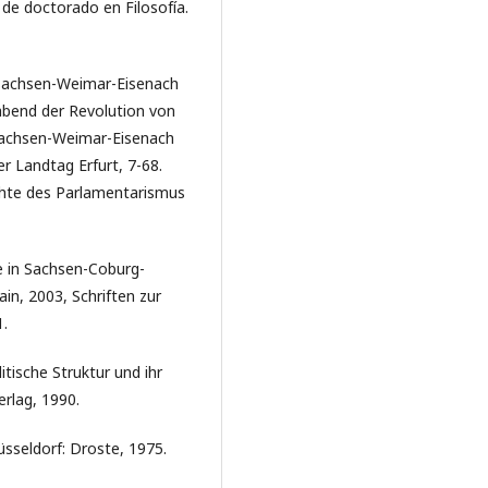
s de doctorado en Filosofía.
Sachsen-Weimar-Eisenach
abend der Revolution von
 Sachsen-Weimar-Eisenach
er Landtag Erfurt, 7-68.
ichte des Parlamentarismus
e in Sachsen-Coburg-
in, 2003, Schriften zur
1.
tische Struktur und ihr
rlag, 1990.
sseldorf: Droste, 1975.