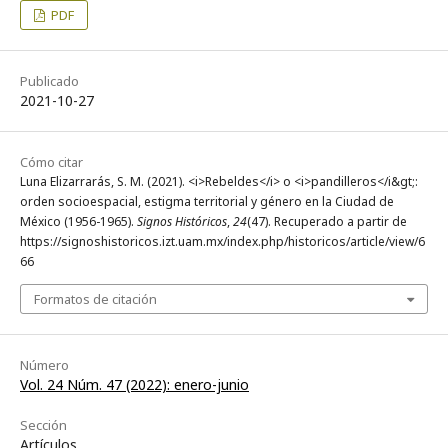
PDF
Publicado
2021-10-27
Cómo citar
Luna Elizarrarás, S. M. (2021). <i>Rebeldes</i> o <i>pandilleros</i&gt;:
orden socioespacial, estigma territorial y género en la Ciudad de
México (1956-1965).
Signos Históricos
,
24
(47). Recuperado a partir de
https://signoshistoricos.izt.uam.mx/index.php/historicos/article/view/6
66
Formatos de citación
Número
Vol. 24 Núm. 47 (2022): enero-junio
Sección
Artículos