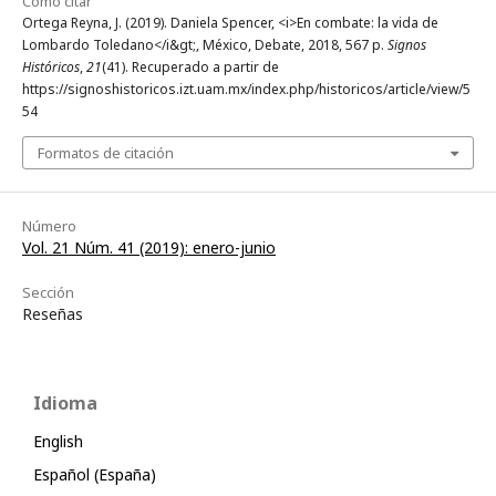
Cómo citar
Ortega Reyna, J. (2019). Daniela Spencer, <i>En combate: la vida de
Lombardo Toledano</i&gt;, México, Debate, 2018, 567 p.
Signos
Históricos
,
21
(41). Recuperado a partir de
https://signoshistoricos.izt.uam.mx/index.php/historicos/article/view/5
54
Formatos de citación
Número
Vol. 21 Núm. 41 (2019): enero-junio
Sección
Reseñas
Idioma
English
Español (España)