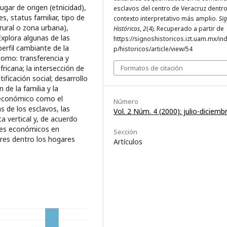
ugar de origen (etnicidad),
esclavos del centro de Veracruz dentr
es, status familiar, tipo de
contexto interpretativo más amplio.
Si
 rural o zona urbana),
Históricos
,
2
(4). Recuperado a partir de
xplora algunas de las
https://signoshistoricos.izt.uam.mx/in
erfil cambiante de la
p/historicos/article/view/54
como: transferencia y
africana; la intersección de
Formatos de citación
tificación social; desarrollo
 de la familia y la
 económico como el
Número
s de los esclavos, las
Vol. 2 Núm. 4 (2000): julio-diciemb
 vertical y, de acuerdo
les económicos en
Sección
res dentro los hogares
Artículos