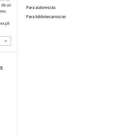
o de un
Para autores/as
gnos
Para bibliotecarios/as
dex.ph
re