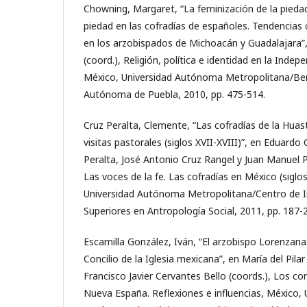
Chowning, Margaret, “La feminización de la pieda
piedad en las cofradías de españoles. Tendencias 
en los arzobispados de Michoacán y Guadalajara”
(coord.), Religión, política e identidad en la Inde
México, Universidad Autónoma Metropolitana/Be
Autónoma de Puebla, 2010, pp. 475-514.
Cruz Peralta, Clemente, “Las cofradías de la Huas
visitas pastorales (siglos XVII-XVIII)”, en Eduardo
Peralta, José Antonio Cruz Rangel y Juan Manuel P
Las voces de la fe. Las cofradías en México (siglos
Universidad Autónoma Metropolitana/Centro de I
Superiores en Antropología Social, 2011, pp. 187-
Escamilla González, Iván, “El arzobispo Lorenzana: 
Concilio de la Iglesia mexicana”, en María del Pil
Francisco Javier Cervantes Bello (coords.), Los con
Nueva España. Reflexiones e influencias, México, 