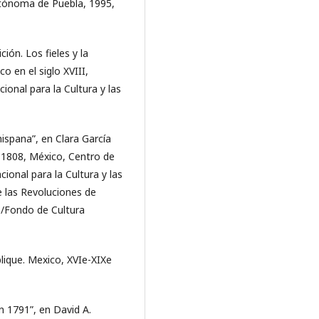
tónoma de Puebla, 1995,
ión. Los fieles y la
o en el siglo XVIII,
onal para la Cultura y las
hispana”, en Clara García
-1808, México, Centro de
onal para la Cultura y las
e las Revoluciones de
o/Fondo de Cultura
blique. Mexico, XVIe-XIXe
n 1791”, en David A.