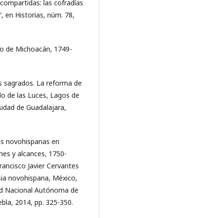
 compartidas: las cofradías
”, en Historias, núm. 78,
ado de Michoacán, 1749-
.
s sagrados. La reforma de
lo de las Luces, Lagos de
sidad de Guadalajara,
ías novohispanas en
nes y alcances, 1750-
rancisco Javier Cervantes
esia novohispana, México,
dad Nacional Autónoma de
la, 2014, pp. 325-350.