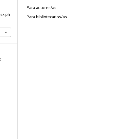
Para autores/as
dex.ph
Para bibliotecarios/as
o