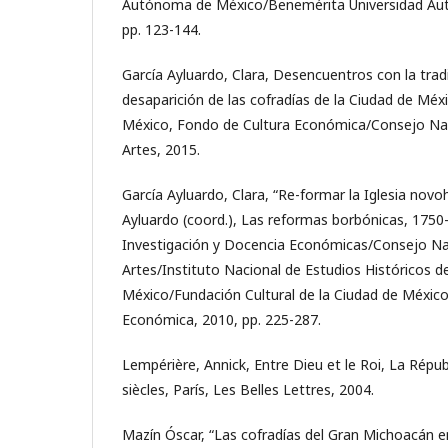
Autónoma de México/Benemérita Universidad Au
pp. 123-144.
García Ayluardo, Clara, Desencuentros con la tradic
desaparición de las cofradías de la Ciudad de Méxic
México, Fondo de Cultura Económica/Consejo Naci
Artes, 2015.
García Ayluardo, Clara, “Re-formar la Iglesia novo
Ayluardo (coord.), Las reformas borbónicas, 1750
Investigación y Docencia Económicas/Consejo Naci
Artes/Instituto Nacional de Estudios Históricos d
México/Fundación Cultural de la Ciudad de Méxic
Económica, 2010, pp. 225-287.
Lempérière, Annick, Entre Dieu et le Roi, La Répu
siècles, París, Les Belles Lettres, 2004.
Mazín Óscar, “Las cofradías del Gran Michoacán e