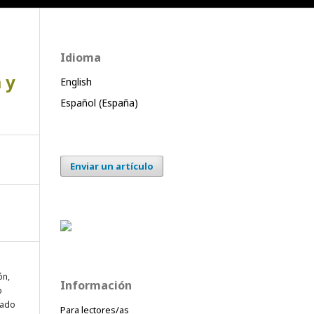
Idioma
 y
English
Español (España)
Enviar un artículo
ón,
Información
o
pado
Para lectores/as