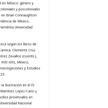
d en México: género y
coloniales y poscoloniales
, en Brian Connaughton
pendencia de México,
nemérita Universidad
teca según los libros de
 Carrera, Clemente Cruz
érez Zevallos (coords.),
 XVII-XIX), México,
nvestigaciones y Estudios
223.
la Ilustración en el IV
ar Martínez López-Cano y
cilios provinciales en
Universidad Nacional