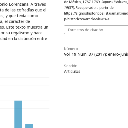
de México, 1767-1769.
Signos Históricos
,
onio Lorenzana. A través
19
(37). Recuperado a partir de
ita de las cofradías que el
https://signoshistoricos.izt.uam.mx/in
sis, y que tenía como
p/historicos/article/view/493
, el carácter de
res. Este texto muestra un
Formatos de citación
or su regalismo y hace
dad en la distinción entre
Número
Vol. 19 Núm. 37 (2017): enero-juni
Sección
Artículos