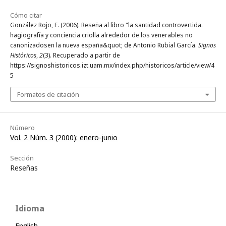
Cómo citar
González Rojo, E. (2006). Reseña al libro "la santidad controvertida.
hagiografía y conciencia criolla alrededor de los venerables no
canonizadosen la nueva españa&quot; de Antonio Rubial García.
Signos
Históricos
,
2
(3). Recuperado a partir de
https://signoshistoricos.izt.uam.mx/index.php/historicos/article/view/4
5
Formatos de citación
Número
Vol. 2 Núm. 3 (2000): enero-junio
Sección
Reseñas
Idioma
English