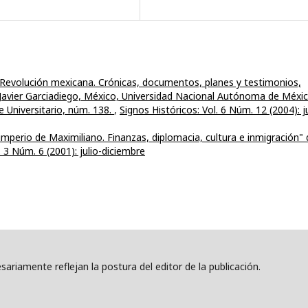
La Revolución mexicana. Crónicas, documentos, planes y testimonios,
e Javier Garciadiego, México, Universidad Nacional Autónoma de Méxic
te Universitario, núm. 138.
,
Signos Históricos: Vol. 6 Núm. 12 (2004): ju
 imperio de Maximiliano. Finanzas, diplomacia, cultura e inmigración"
. 3 Núm. 6 (2001): julio-diciembre
ariamente reflejan la postura del editor de la publicación.