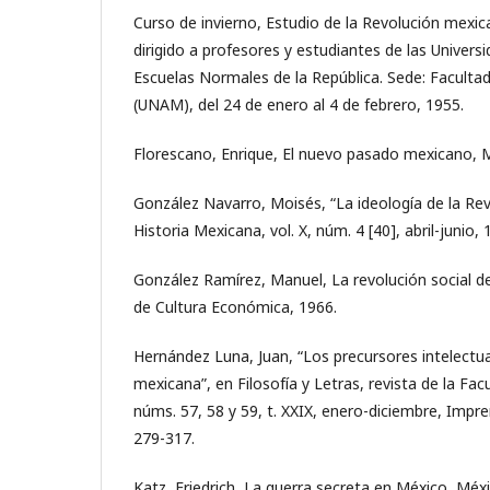
Curso de invierno, Estudio de la Revolución mexic
dirigido a profesores y estudiantes de las Universi
Escuelas Normales de la República. Sede: Facultad
(UNAM), del 24 de enero al 4 de febrero, 1955.
Florescano, Enrique, El nuevo pasado mexicano, M
González Navarro, Moisés, “La ideología de la Re
Historia Mexicana, vol. X, núm. 4 [40], abril-junio,
González Ramírez, Manuel, La revolución social 
de Cultura Económica, 1966.
Hernández Luna, Juan, “Los precursores intelectua
mexicana”, en Filosofía y Letras, revista de la Facu
núms. 57, 58 y 59, t. XXIX, enero-diciembre, Impren
279-317.
Katz, Friedrich, La guerra secreta en México, Méxi