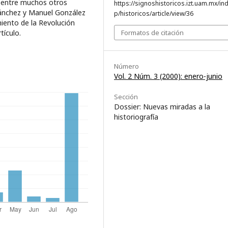
, entre muchos otros
https://signoshistoricos.izt.uam.mx/in
ánchez y Manuel González
p/historicos/article/view/36
iento de la Revo­lución
tículo.
Formatos de citación
Número
Vol. 2 Núm. 3 (2000): enero-junio
Sección
Dossier: Nuevas miradas a la
historiografía