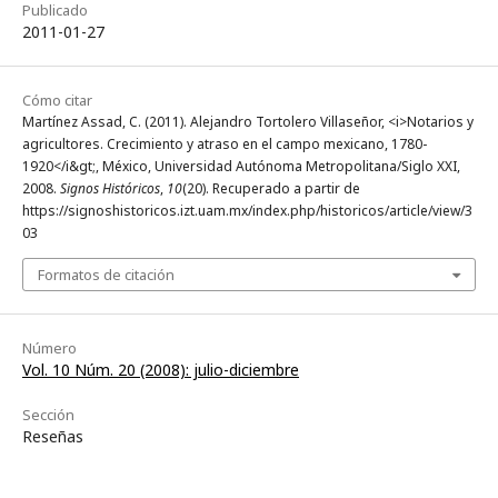
Publicado
2011-01-27
Cómo citar
Martínez Assad, C. (2011). Alejandro Tortolero Villaseñor, <i>Notarios y
agricultores. Crecimiento y atraso en el campo mexicano, 1780-
1920</i&gt;, México, Universidad Autónoma Metropolitana/Siglo XXI,
2008.
Signos Históricos
,
10
(20). Recuperado a partir de
https://signoshistoricos.izt.uam.mx/index.php/historicos/article/view/3
03
Formatos de citación
Número
Vol. 10 Núm. 20 (2008): julio-diciembre
Sección
Reseñas