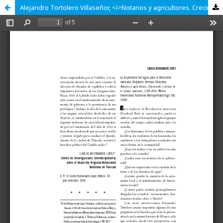
Alejandro Tortolero Villaseñor, <i>Notarios y agricultores. Crecimiento y atraso en el campo mexicano, 1780-1920</i>, México, Universidad Autónoma Metropolitana/Siglo XXI, 2008.