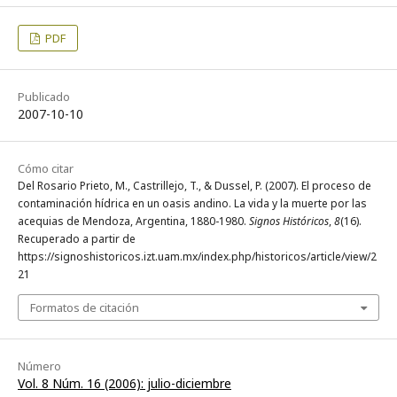
PDF
Publicado
2007-10-10
Cómo citar
Del Rosario Prieto, M., Castrillejo, T., & Dussel, P. (2007). El proceso de
contaminación hídrica en un oasis andino. La vida y la muerte por las
acequias de Mendoza, Argentina, 1880-1980.
Signos Históricos
,
8
(16).
Recuperado a partir de
https://signoshistoricos.izt.uam.mx/index.php/historicos/article/view/2
21
Formatos de citación
Número
Vol. 8 Núm. 16 (2006): julio-diciembre