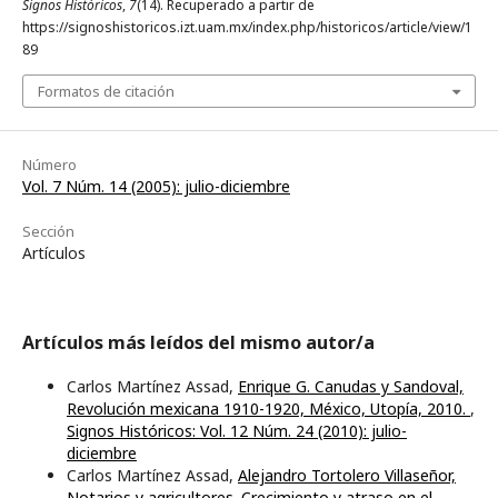
Signos Históricos
,
7
(14). Recuperado a partir de
https://signoshistoricos.izt.uam.mx/index.php/historicos/article/view/1
89
Formatos de citación
Número
Vol. 7 Núm. 14 (2005): julio-diciembre
Sección
Artículos
Artículos más leídos del mismo autor/a
Carlos Martínez Assad,
Enrique G. Canudas y Sandoval,
Revolución mexicana 1910-1920, México, Utopía, 2010.
,
Signos Históricos: Vol. 12 Núm. 24 (2010): julio-
diciembre
Carlos Martínez Assad,
Alejandro Tortolero Villaseñor,
Notarios y agricultores. Crecimiento y atraso en el