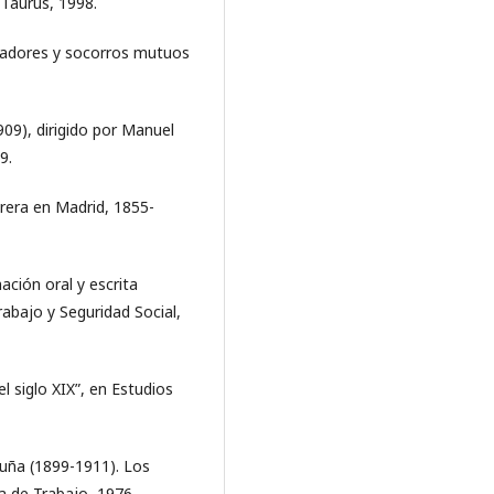
 Taurus, 1998.
ajadores y socorros mutuos
909), dirigido por Manuel
9.
brera en Madrid, 1855-
ación oral y escrita
rabajo y Seguridad Social,
el siglo XIX”, en Estudios
luña (1899-1911). Los
a de Trabajo, 1976.