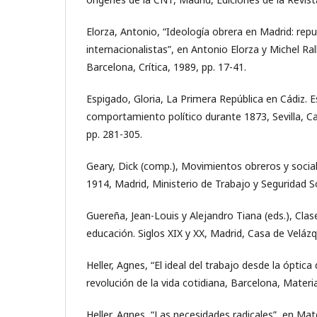
Elorza, Antonio, “Ideología obrera en Madrid: repu
internacionalistas”, en Antonio Elorza y Michel Ra
Barcelona, Crítica, 1989, pp. 17-41.
Espigado, Gloria, La Primera República en Cádiz. E
comportamiento político durante 1873, Sevilla, C
pp. 281-305.
Geary, Dick (comp.), Movimientos obreros y socia
1914, Madrid, Ministerio de Trabajo y Seguridad So
Guereña, Jean-Louis y Alejandro Tiana (eds.), Clas
educación. Siglos XIX y XX, Madrid, Casa de Velá
Heller, Agnes, “El ideal del trabajo desde la óptica 
revolución de la vida cotidiana, Barcelona, Materia
Heller, Agnes, “Las necesidades radicales”, en Mat