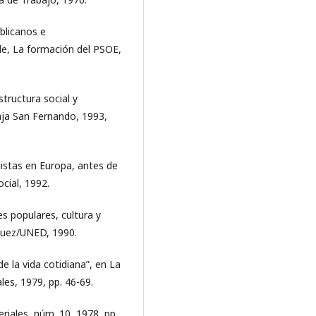
blicanos e
lle, La formación del PSOE,
structura social y
aja San Fernando, 1993,
listas en Europa, antes de
cial, 1992.
es populares, cultura y
zquez/UNED, 1990.
de la vida cotidiana”, en La
les, 1979, pp. 46-69.
eriales, núm. 10, 1978, pp.