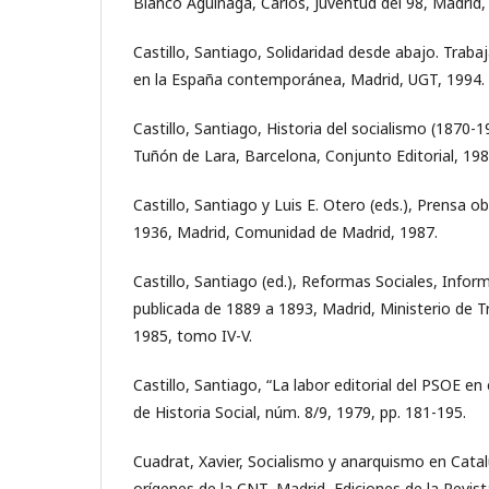
Blanco Aguinaga, Carlos, Juventud del 98, Madrid,
Castillo, Santiago, Solidaridad desde abajo. Trab
en la España contemporánea, Madrid, UGT, 1994.
Castillo, Santiago, Historia del socialismo (1870-1
Tuñón de Lara, Barcelona, Conjunto Editorial, 198
Castillo, Santiago y Luis E. Otero (eds.), Prensa o
1936, Madrid, Comunidad de Madrid, 1987.
Castillo, Santiago (ed.), Reformas Sociales, Inform
publicada de 1889 a 1893, Madrid, Ministerio de T
1985, tomo IV-V.
Castillo, Santiago, “La labor editorial del PSOE en 
de Historia Social, núm. 8/9, 1979, pp. 181-195.
Cuadrat, Xavier, Socialismo y anarquismo en Cata
orígenes de la CNT, Madrid, Ediciones de la Revist