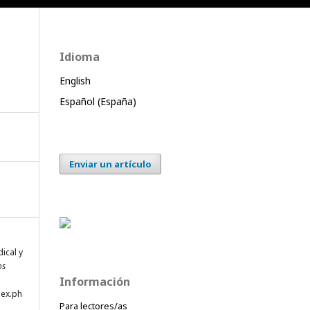
Idioma
English
Español (España)
Enviar un artículo
dical y
os
Información
dex.ph
Para lectores/as