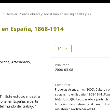
/
Dossier: Prensa obrera y socialismo en los siglos XIX y XX.
o en España, 1868-1914
PDF
olítica, Artesanado,
Publicado
2006-03-08
Cómo citar
Piqueras Arenas, J. A. (2006). Cultura ra
socialismo en España, 1868-1914.
Sign
14” Este estudio muestra
Históricos
,
5
(9). Recuperado a partir de
onal en España, a partir
https://signoshistoricos.izt.uam.mx/in
 del mundo del trabajo".
p/historicos/article/view/114