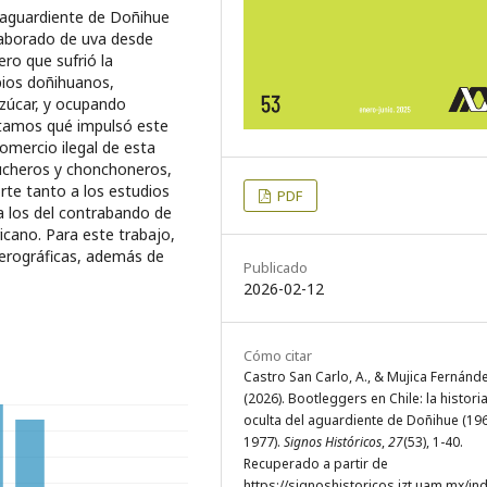
l aguardiente de Doñihue
elaborado de uva desde
ro que sufrió la
pios doñihuanos,
zúcar, y ocupando
untamos qué impulsó este
comercio ilegal de esta
ucheros y chonchoneros,
rte tanto a los estudios
PDF
a los del contrabando de
icano. Para este trabajo,
merográficas, además de
Publicado
2026-02-12
Cómo citar
Castro San Carlo, A., & Mujica Fernández
(2026). Bootleggers en Chile: la histori
oculta del aguardiente de Doñihue (19
1977).
Signos Históricos
,
27
(53), 1-40.
Recuperado a partir de
https://signoshistoricos.izt.uam.mx/in