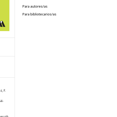
Para autores/as
Para bibliotecarios/as
, F.
a
64-
dex.ph