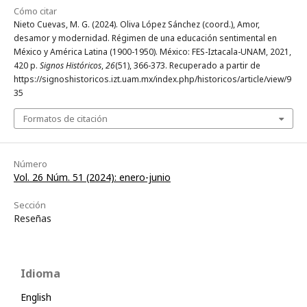
Cómo citar
Nieto Cuevas, M. G. (2024). Oliva López Sánchez (coord.), Amor,
desamor y modernidad. Régimen de una educación sentimental en
México y América Latina (1900-1950). México: FES-Iztacala-UNAM, 2021,
420 p.
Signos Históricos
,
26
(51), 366-373. Recuperado a partir de
https://signoshistoricos.izt.uam.mx/index.php/historicos/article/view/9
35
Formatos de citación
Número
Vol. 26 Núm. 51 (2024): enero-junio
Sección
Reseñas
Idioma
English