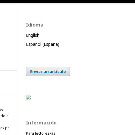
Idioma
English
Español (España)
Enviar un artículo
os
ado a
Información
dex.ph
Para lectores/as