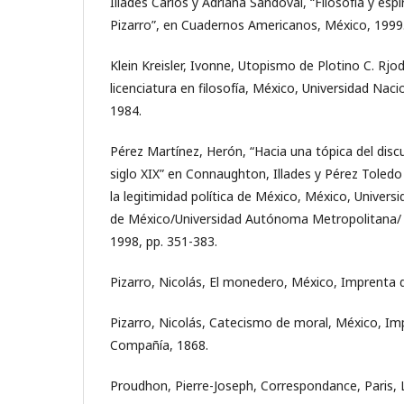
Illades Carlos y Adriana Sandoval, “Filosofía y esp
Pizarro”, en Cuadernos Americanos, México, 1999
Klein Kreisler, Ivonne, Utopismo de Plotino C. Rjo
licenciatura en filosofía, México, Universidad Na
1984.
Pérez Martínez, Herón, “Hacia una tópica del disc
siglo XIX” en Connaughton, Illades y Pérez Toledo
la legitimidad política de México, México, Unive
de México/Universidad Autónoma Metropolitana/ 
1998, pp. 351-383.
Pizarro, Nicolás, El monedero, México, Imprenta d
Pizarro, Nicolás, Catecismo de moral, México, Im
Compañía, 1868.
Proudhon, Pierre-Joseph, Correspondance, Paris, L