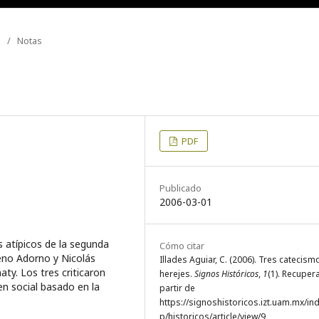
/
Notas
PDF
Publicado
2006-03-01
s atípicos de la segunda
Cómo citar
eno Adorno y Nicolás
Illades Aguiar, C. (2006). Tres catecism
aty. Los tres criticaron
herejes.
Signos Históricos
,
1
(1). Recuper
en social basado en la
partir de
https://signoshistoricos.izt.uam.mx/in
p/historicos/article/view/9