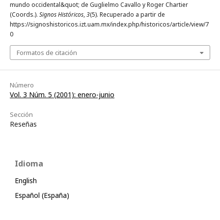
mundo occidental&quot; de Guglielmo Cavallo y Roger Chartier
(Coords.).
Signos Históricos
,
3
(5). Recuperado a partir de
https://signoshistoricos.izt.uam.mx/index.php/historicos/article/view/7
0
Formatos de citación
Número
Vol. 3 Núm. 5 (2001): enero-junio
Sección
Reseñas
Idioma
English
Español (España)