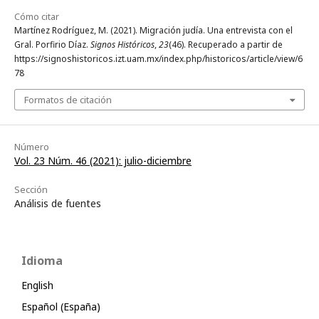
Cómo citar
Martínez Rodríguez, M. (2021). Migración judía. Una entrevista con el
Gral. Porfirio Díaz.
Signos Históricos
,
23
(46). Recuperado a partir de
https://signoshistoricos.izt.uam.mx/index.php/historicos/article/view/6
78
Formatos de citación
Número
Vol. 23 Núm. 46 (2021): julio-diciembre
Sección
Análisis de fuentes
Idioma
English
Español (España)