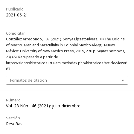
Publicado
2021-06-21
Cómo citar
González Arredondo, J. A. (2021). Sonya Lipsett-Rivera, <i>The Origins
of Macho. Men and Masculinity in Colonial Mexico</i&gt;. Nuevo
México: University of New Mexico Press, 2019, 270 p.
Signos Históricos
,
23
(46). Recuperado a partir de
https://signoshistoricos.izt.uam.mx/index.php/historicos/article/view/6
67
Formatos de citación
Número
Vol. 23 Núm. 46 (2021): julio-diciembre
Sección
Reseñas