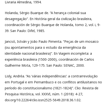
Livraria Almedina, 1994.
Holanda, Sérgio Buarque de. “A herança colonial-sua
desagregação”. En História geral da civilização brasileira,
coordinación de Sérgio Buarque de Holanda, tomo 2, vol. i, 9-
39. San Paulo: Difel, 1985.
Jancsó, István y João Paulo Pimenta. “Peças de um mosaico
(ou apontamentos para o estudo da emergência da
identidade nacional brasileira)”. En Viagem incompleta: a
experiência brasileira (1500-2000), coordinación de Carlos
Guilherme Mota, 129-175. San Paulo: SENAC, 2000.
Lisly, Andréa. “As ‘várias independências’: a contrarrevolução
em Portugal e em Pernambuco e os conflitos antilusitanos no
período do constitucionalismo (1821-1824)”. Clio: Revista de
Pesquisa Histórica, vol. XXXVI, núm. 1 (2018): 4-27,
doi.org/10.22264/clio.issn2525-5649.2018.36.1.02.