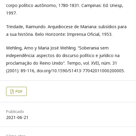
corpo político autônomo, 1780-1831. Campinas: Ed. Unesp,
1997.
Trindade, Raimundo. Arquidiocese de Mariana: subsídios para
a sua história. Belo Horizonte: Imprensa Oficial, 1953.
Wehling, Arno y Maria José Wehling. “Soberania sem
independência: aspectos do discurso político e jurídico na
proclamação do Reino Unido”. Tempo, vol. XVII, núm. 31
(2001): 89-116, doi.org/10.1590/S1413-77042011000200005.
PDF
Publicado
2021-06-21
Cómo citar