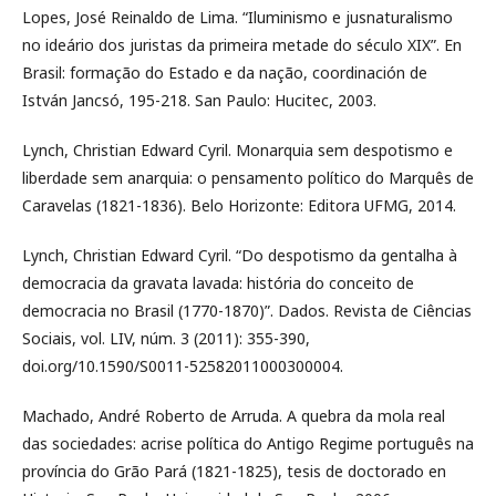
Lopes, José Reinaldo de Lima. “Iluminismo e jusnaturalismo
no ideário dos juristas da primeira metade do século XIX”. En
Brasil: formação do Estado e da nação, coordinación de
István Jancsó, 195-218. San Paulo: Hucitec, 2003.
Lynch, Christian Edward Cyril. Monarquia sem despotismo e
liberdade sem anarquia: o pensamento político do Marquês de
Caravelas (1821-1836). Belo Horizonte: Editora UFMG, 2014.
Lynch, Christian Edward Cyril. “Do despotismo da gentalha à
democracia da gravata lavada: história do conceito de
democracia no Brasil (1770-1870)”. Dados. Revista de Ciências
Sociais, vol. LIV, núm. 3 (2011): 355-390,
doi.org/10.1590/S0011-52582011000300004.
Machado, André Roberto de Arruda. A quebra da mola real
das sociedades: acrise política do Antigo Regime português na
província do Grão Pará (1821-1825), tesis de doctorado en