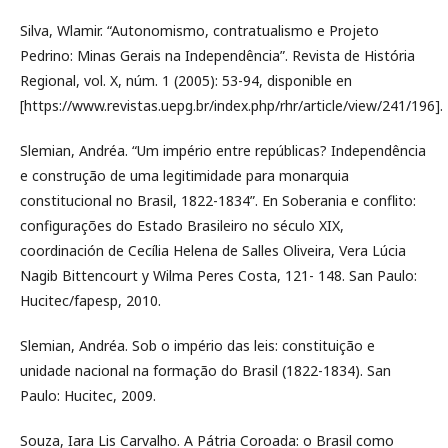
Silva, Wlamir. “Autonomismo, contratualismo e Projeto
Pedrino: Minas Gerais na Independência”. Revista de História
Regional, vol. X, núm. 1 (2005): 53-94, disponible en
[https://www.revistas.uepg.br/index.php/rhr/article/view/241/196].
Slemian, Andréa. “Um império entre repúblicas? Independência
e construção de uma legitimidade para monarquia
constitucional no Brasil, 1822-1834”. En Soberania e conflito:
configurações do Estado Brasileiro no século XIX,
coordinación de Cecília Helena de Salles Oliveira, Vera Lúcia
Nagib Bittencourt y Wilma Peres Costa, 121- 148. San Paulo:
Hucitec/fapesp, 2010.
Slemian, Andréa. Sob o império das leis: constituição e
unidade nacional na formação do Brasil (1822-1834). San
Paulo: Hucitec, 2009.
Souza, Iara Lis Carvalho. A Pátria Coroada: o Brasil como