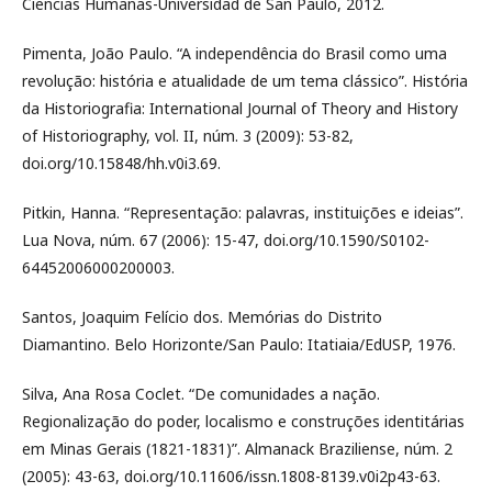
Ciencias Humanas-Universidad de San Paulo, 2012.
Pimenta, João Paulo. “A independência do Brasil como uma
revolução: história e atualidade de um tema clássico”. História
da Historiografia: International Journal of Theory and History
of Historiography, vol. II, núm. 3 (2009): 53-82,
doi.org/10.15848/hh.v0i3.69.
Pitkin, Hanna. “Representação: palavras, instituições e ideias”.
Lua Nova, núm. 67 (2006): 15-47, doi.org/10.1590/S0102-
64452006000200003.
Santos, Joaquim Felício dos. Memórias do Distrito
Diamantino. Belo Horizonte/San Paulo: Itatiaia/EdUSP, 1976.
Silva, Ana Rosa Coclet. “De comunidades a nação.
Regionalização do poder, localismo e construções identitárias
em Minas Gerais (1821-1831)”. Almanack Braziliense, núm. 2
(2005): 43-63, doi.org/10.11606/issn.1808-8139.v0i2p43-63.