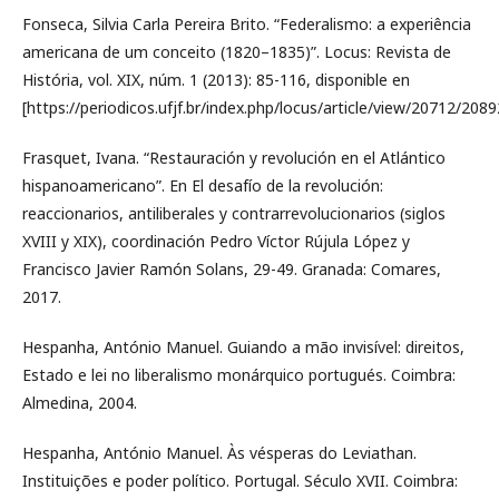
Fonseca, Silvia Carla Pereira Brito. “Federalismo: a experiência
americana de um conceito (1820–1835)”. Locus: Revista de
História, vol. XIX, núm. 1 (2013): 85-116, disponible en
[https://periodicos.ufjf.br/index.php/locus/article/view/20712/2089
Frasquet, Ivana. “Restauración y revolución en el Atlántico
hispanoamericano”. En El desafío de la revolución:
reaccionarios, antiliberales y contrarrevolucionarios (siglos
XVIII y XIX), coordinación Pedro Víctor Rújula López y
Francisco Javier Ramón Solans, 29-49. Granada: Comares,
2017.
Hespanha, António Manuel. Guiando a mão invisível: direitos,
Estado e lei no liberalismo monárquico portugués. Coimbra:
Almedina, 2004.
Hespanha, António Manuel. Às vésperas do Leviathan.
Instituições e poder político. Portugal. Século XVII. Coimbra: